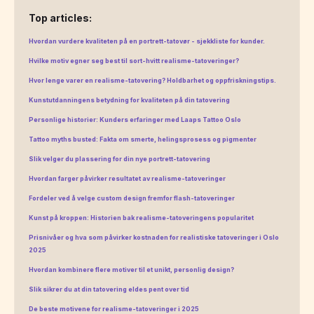
Top articles:
Hvordan vurdere kvaliteten på en portrett-tatovør - sjekkliste for kunder.
Hvilke motiv egner seg best til sort-hvitt realisme-tatoveringer?
Hvor lenge varer en realisme-tatovering? Holdbarhet og oppfriskningstips.
Kunstutdanningens betydning for kvaliteten på din tatovering
Personlige historier: Kunders erfaringer med Laaps Tattoo Oslo
Tattoo myths busted: Fakta om smerte, helingsprosess og pigmenter
Slik velger du plassering for din nye portrett-tatovering
Hvordan farger påvirker resultatet av realisme-tatoveringer
Fordeler ved å velge custom design fremfor flash-tatoveringer
Kunst på kroppen: Historien bak realisme-tatoveringens popularitet
Prisnivåer og hva som påvirker kostnaden for realistiske tatoveringer i Oslo
2025
Hvordan kombinere flere motiver til et unikt, personlig design?
Slik sikrer du at din tatovering eldes pent over tid
De beste motivene for realisme-tatoveringer i 2025