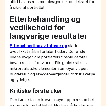
alltid balanseres mot designets kompleksitet for
å sikre at portrettet
Etterbehandling og
vedlikehold for
langvarige resultater
Etterbehandling av tatovering
starter
øyeblikket nålen forlater huden. De første
ukene avgjør om portrettets fineste detaljer
bevares eller forsvinner. Riktig pleie sikrer at
mikrorealistiske elementer som øyenvipper,
hudtekstur og skyggeoverganger forblir skarpe
og tydelige.
Kritiske første uker
Den første fasen krever nøye oppmerksomhet
på renhold og fuktighet. Huden må holdes ren