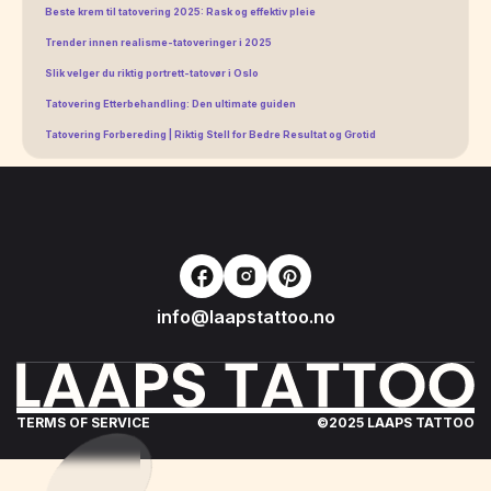
Beste krem til tatovering 2025: Rask og effektiv pleie
Trender innen realisme-tatoveringer i 2025
Slik velger du riktig portrett-tatovør i Oslo
Tatovering Etterbehandling: Den ultimate guiden
Tatovering Forbereding | Riktig Stell for Bedre Resultat og Grotid
info@laapstattoo.no
TERMS OF SERVICE
©
2025
LAAPS TATTOO