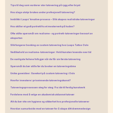
Tips til deg som vurderer stor tatovering på rygg eller bryst
Hva slags utstyr brukes under profesjonell tatovering?
Innblikk i Laaps’ kreative prosess – Slik skapes realistiske tatoveringer
Hva skiller et godt portrett fra et mesterverk på huden?
Ofte stilte spørsmål om realisme- og portrett-tatoveringer besvart av
eksperten
Slik fungerer booking av custom tatovering hos Laaps Tattoo Oslo
Vedlikehold av realisme-tatoveringer: Hold kunsten levende over tid
De vanligste feilene folk gjør når de får sin første tatovering
Spørsmål du bør stille før du booker en tatoveringstime
Unike gaveidéer: Gavekort på custom tatovering i Oslo
Hvorfor investere i prisvinnende tatoveringskunst?
Tatoveringsprosessen steg for steg: Fra idé til ferdig kunstverk
Fordelene med å velge en akademisk utdannet tatovør
Alt du bør vite om hygiene og sikkerhet hos profesjonelle tatovører
Hvordan samarbeide med en tatovør for å skape ditt drømmedesign