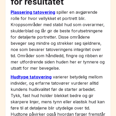
for resultatet
Plassering tatovering
spiller en avgjørende
rolle for hvor vellykket et portrett blir.
Kroppsområder med stabil hud som overarmer,
skulderblad og lår gir de beste forutsetningene
for detaljerte portretter. Disse områdene
beveger seg mindre og strekker seg sjeldnere,
noe som bevarer tatoveringens integritet over
tid. Områder som håndledd, fingre og ribben er
mer utfordrende siden huden her er tynnere og
utsatt for mer bevegelse.
Hudtype tatovering
varierer betydelig mellom
individer, og erfarne tatovører vurderer alltid
kundens hudkvalitet før de starter arbeidet.
Tykk, fast hud holder blekket bedre og gir
skarpere linjer, mens tynn eller elastisk hud kan
føre til at detaljene blir utydelige over tid.
Hudtone påvirker også hvordan farger fremstår